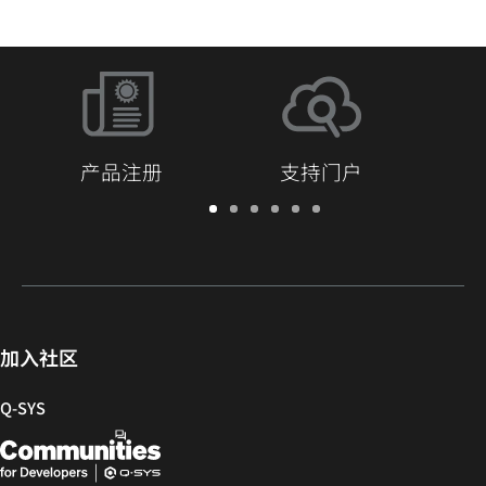
产品注册
支持门户
保
支
软
培
文
Q-
修/
持
件
训
档
SYS
注
门
和
库
开
册
户
固
发
件
者
社
加入社区
区
Q‑SYS
Q-
（在
SYS
新