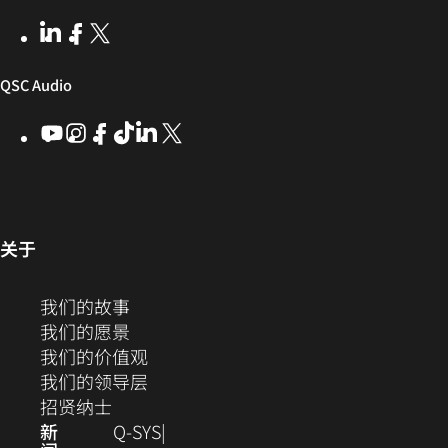
开
窗
LinkedIn
（在
Facebook
（在
X
(Opens
发
口
新
新
in
窗
窗
new
者
中
（在
QSC Audio
口
口
window)
社
打
中
中
新
YouTube
（在
Instagram
（在
Facebook
（在
ByteDance
（在
LinkedIn
（在
X
(Opens
区
开）
打
打
新
新
新
新
新
in
窗
开）
开）
窗
窗
窗
窗
窗
new
口
口
口
口
口
口
window)
中
中
中
中
中
中
打
打
打
打
打
（在
关于
开）
开）
开）
开）
开）
新
打
窗
（在
我们的故事
开）
口
新
（在
我们的愿景
中
窗
新
（在
我们的价值观
打
口
窗
新
（在
我们的领导层
开）
（在
中
口
窗
新
招贤纳士
新
打
中
口
窗
新
Q‑SYS