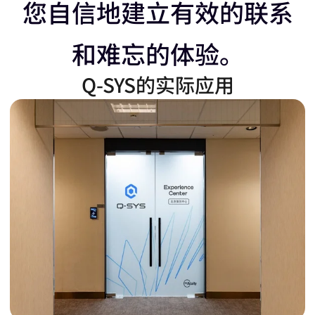
左
移
您自信地建立有效的联系
和难忘的体验。
移
动
Q-SYS的实际应用
动
滑
滑
块
块