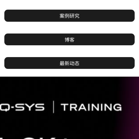
案例研究
博客
最新动态
当
前
幻
灯
片：
1
/