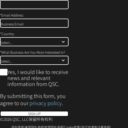
*
Email Address:
*
Country:
*
What Business Are You More Interested In?
*
Yes, I would like to receive
news and relevant
information from QSC.
By submitting this form, you
agree to our
privacy policy
.
SIGN UP
©2026 QSC, LLC保留所有权利
（在
（在
（在
（在
（在
商标使用
美国隐私声明
欧盟隐私声明
Cookie政策
现代奴隶制法案声明