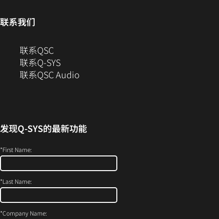
打
中
口
开）
开）
打
中
联系我们
开）
打
开）
（在
联系QSC
新
联系Q-SYS
窗
（在
联系QSC Audio
口
新
中
窗
打
口
开）
中
发现
Q-SYS
的最新功能
打
开）
*
First Name:
*
Last Name:
*
Company Name: