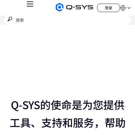
菜
登录
Q-
语
登
单
言
SYS
录
搜
提
音
QSYS.com (English)
索
响
交
India (English)
当
产
搜
品
Deutsch
前
索
主
Español
页
幻
Français
日本語
灯
한국어
片：
China (中文)
3
/
向
5
Q-SYS的使命是为您提供
向
右
工具、支持和服务，帮助