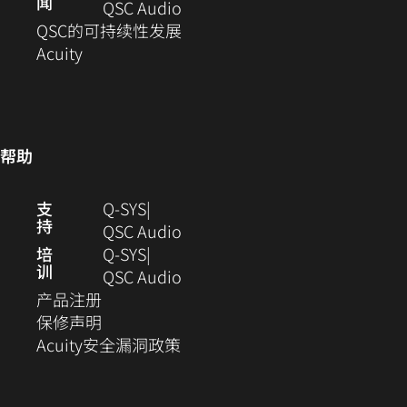
闻
窗
开）
打
中
口
（在
QSC Audio
口
开）
打
中
新
(在
QSC的可持续性发展
（在
中
开）
打
窗
新
Acuity
新
打
开）
口
窗
窗
开）
中
口
口
打
中
中
开）
打
帮助
打
开)
开）
（在
支
Q-SYS
持
新
（在
QSC Audio
窗
新
培
Q‑SYS
训
口
窗
（在
QSC Audio
（在
中
口
新
产品注册
新
（在
打
中
窗
保修声明
窗
新
开）
（在
打
口
Acuity安全漏洞政策
口
窗
新
开）
中
中
口
窗
打