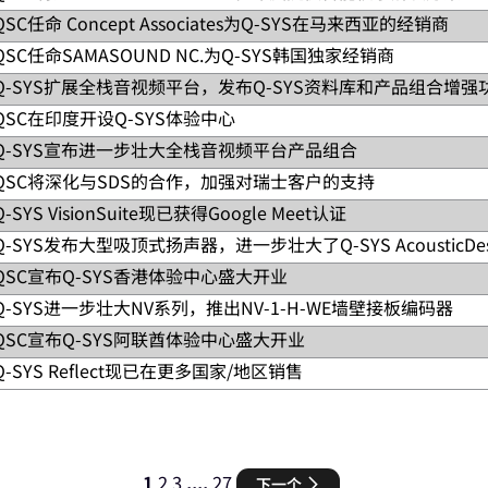
更自然的…
Q-SYS应用通过自动将音视频系统数据流到ServiceNow中，简化
支持。此系列产品包括Q‑SYS RoomSuite Modular Syst
QSC任命 Concept Associates为Q-SYS在马来西亚的经销商
 Controls合作为印度提供智能楼宇管理解决方案，QSC Indi
Now工作流对音视频技术进行原生集成；实现自动工单创建和库存更
rol和UCI培训证书。Q-SYS RoomSuite Modular System Q-
。从建立当地办事处开始，我们稳定扩大我们的影响力，在班加罗尔
QSC任命SAMASOUND NC.为Q-SYS韩国独家经销商
 Associates (KL) Sdn Bhd将被任命为Q-SYS产品组合
。虽然传统……
。Distech Controls提供一整套开放协议控制器、传感器和
pt Associates在当地的专业知识和专业精神，及其提供的强化
Q-SYS扩展全栈音视频平台，发布Q-SYS资料库和产品组合增强
过定向经销策略，继续扩大在韩国的影响力。SAMASOUND Inc.将被
、快速响应、深度集成的分发网络，充分展现Q-SYS全栈音视
，韩国客户将可以享受到统一的分销体验。Q-SYS亚太地区副总裁兼总
QSC在印度开设Q-SYS体验中心
为音视频及控制领域的音视频市场领导者，进一步壮大Q-SYS全栈音视
视频平台的功能。”Castrit表示：“Q-SYS是提供完整音
音视频平台，满足他们所有的音视频和控制需求，也体现了我们不
t的全新空间利用功能、Q-SYS资料库和扩展的NS系列第二代开关
Q-SYS宣布进一步壮大全栈音视频平台产品组合
ate Limited在班加罗尔的Q-SYS体验中心盛大开业。在这座体
动提供支持。” QSC产品管理副总裁Sanjay Kulkarn
化最复杂的音视频要求。体验中心坐落在布罗克菲尔德的Bagmane 
QSC将深化与SDS的合作，加强对瑞士客户的支持
领导者QSC发布了Q-SYS Designer Software v10、全
这两款摄像机专为Q-SYS全栈音视频平台打造。NC-90 是新一代
创建和测试解决方案。Q-SYS致力于通过全栈音视频平台提供
体现了Q-SYS全栈音视频平台的创新，推动了一种革命性的技术方法
Q-SYS VisionSuite现已获得Google Meet认证
H宣布在瑞士成立新办事处，将配合当地长期经销商SDS为瑞士客户提供先进
基于既定IT架构原则的未来技术方法，包括多模式I/O、认知
事处，QSC将进一步拓展在瑞士的业务。新办事处将作为瑞士上
Q-SYS发布大型吸顶式扬声器，进一步壮大了Q-SYS AcousticDe
.宣布Q-SYS VisionSuite现已支持Google Meet。继Q
S技术的现场演示，并参加高级培训。当地团队将专注于服务长期
到了Google Meet认证的解决方案列表中，为平台增加了基于视
QSC宣布Q-SYS香港体验中心盛大开业
布新款大型吸顶式扬声器，进一步壮大了Q-SYS AcousticDes
为虚拟会议中的与会者提供动态的音箱视图。 Q‑SYS VisionS
保真音频。全新的AcousticDesign™系列扬声器已经获
Q-SYS进一步壮大NV系列，推出NV-1-H-WE墙壁接板编码器
宣布第七家Q-SYS体验中心在香港盛大开业，为客户和合作伙伴了解各种
保在 ... 期间，无论他们是在 ... 地点或 ... 的 ...
决方案。零边框快装设计能够满足现代建筑要求，可以无缝融入各
切换、房间自动化、演讲者追踪等功能提升协作空间的体验。 这家体
QSC宣布Q-SYS阿联酋体验中心盛大开业
.发布Q‑SYS NV系列NV-1-H-WE单通道HDMI墙壁接板编码
orrection™（本征校正）技术，优化性能......
们亲自体验我们的产品，并从多角度了解我们的产品在企业和高
有可以重新组合的办公家具的空间。 NV-1-H-WE是Q-SY
Q-SYS Reflect现已在更多国家/地区销售
le East Electronics Trading LLC宣布Q-SYS
NV-1-H-WE的加入让设计师可以搭配不同的终端来定制和优化系
探索、测试和体验最新的音视频技术。这个Q-SYS体验中心位于
GmbH宣布在波兰、罗马尼亚、系列、匈牙利、捷克共和国、斯洛伐克、
、低延迟分发高达4K60......
综合大楼以先进的技术和自动化而闻名，是建设Q-SYS体验中
25个国家/地区推出。Q-SYS Reflect现在已经成为Q-SYS
通过将综合监控功能集成到基于软件的音视频平台中，客户可以发
监测，获取有关连接的Q-SYS产品和第三方设备的数据，从而最大程度上确
1
2
3
....
27
下一个