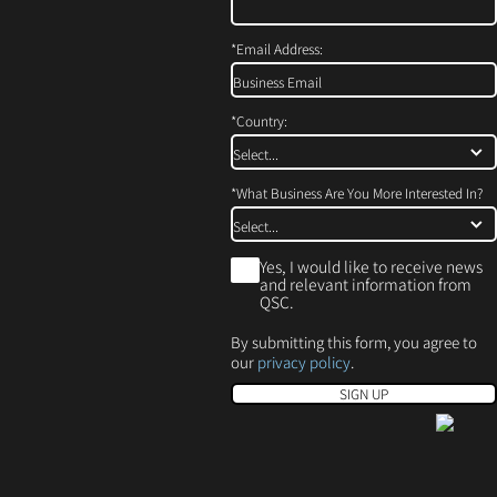
中
打
*
Email Address:
开）
*
Country:
*
What Business Are You More Interested In?
*
Yes, I would like to receive news
and relevant information from
QSC.
By submitting this form, you agree to
our
privacy policy
.
SIGN UP