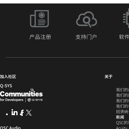
阅读更多
产品注册
支持门户
软
（在
加入社区
关于
新
Q‑SYS
我们的
窗
Q-
（在
我们的
口
SYS
新
我们的
中
我们的
开
窗
打
招贤纳
LinkedIn
（在
Facebook
（在
X
(Opens
发
口
新闻
开）
新
新
in
QSC
窗
窗
new
者
中
（在
QSC Audio
Acuity