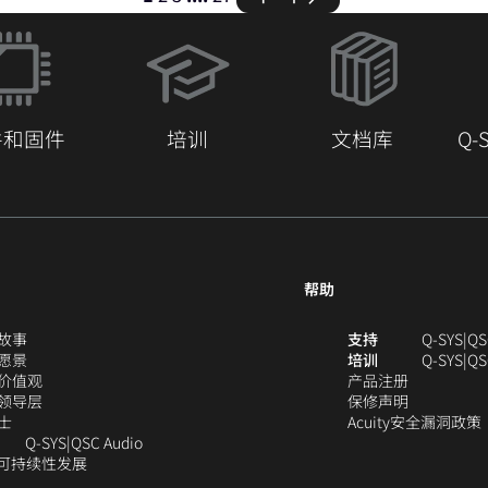
（在
新
窗
口
件和固件
培训
文档库
Q
中
打
开）
帮助
（在
（
故事
支持
Q-SYS
QS
新
（在
新
愿景
培训
Q‑SYS
QS
窗
新
（在
（在
窗
价值观
产品注册
口
窗
新
（在
新
（在
口
领导层
保修声明
（在
中
口
窗
新
窗
新
中
士
Acuity安全漏洞政策
新
打
中
口
窗
（在
口
窗
打
Q‑SYS
QSC Audio
窗
开）
打
中
口
(在
新
中
口
开
的可持续性发展
（在
口
开）
打
中
新
窗
打
中