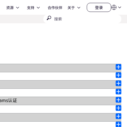
Open 资源
Open 支持
Open 关于
登录
资源
支持
合作伙伴
关于
语
登
言
录
提
QSYS.com (English)
India (English)
交
Deutsch
搜
Español
索
Français
日本語
한국어
China (中文)
开
作伙伴可以在各种实际应用中亲自体验Q-SYS解决方案，并
放
开
170平方米，展示了Q-SYS在各种高规格环境中的解
视频终端，大大扩展了Q-SYS系统的原生视频传输用例。
放
开
uite和Q-SYS RoomSuite以及合作伙伴解决方
利用Q-SYS完善构架的AV平台内的原生音频、视频
推出Q-SYS RoomSuite协作条和Q-SYS
放
开
r是Q-SYS Designer Software™中的一款软件
展，使Q‑SYS Full Stack AV平台得以在现代高性能工作
Teams认证
这一功能的推出，超过35个国家/地区可以使用Q‑SYS全栈
放
开
mSuiteCollaborationBar和Q-
运行状况。Q‑SYS Reflect的统一系统视图为音视
sionSuite VSA-100人工智能加速器现已获得
放
ndows的设备，专门为简化配置和部署而设计，可重复的…
开
Reflect API向所有订阅者免费提供，用于将全面
soft Teams标准的创新硬件、软件和云端管理技术提供先
这次合作将Q-SYS中的数据与ServiceNow AI平台
放
开
YS VisionSuite VSA-100是一款AI加速
eflect®应用可以将安全的自动数据流提供到
行战略扩展 – 推出全新解决方案，以实现高性能工作场所中
放