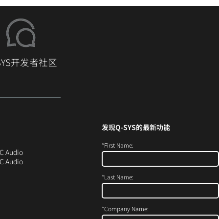
-SYS开发者社区
发现
Q-SYS
的最新功能
*
First Name:
在
（在
C Audio
新
（在
C Audio
窗
新
*
Last Name:
口
窗
（在
中
口
新
打
中
）
窗
开）
打
*
Company Name:
口
开）