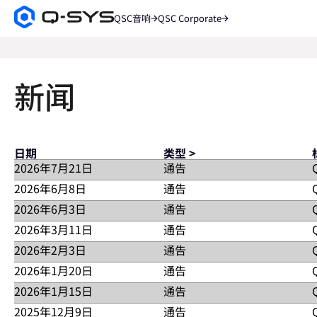
QSC音响
QSC Corporate
Q-
SYS
搜
音
索
响
产
新闻
品
主
页
日期
类型 >
2026年7月21日
通告
2026年6月8日
通告
中国北京（2026年7月21日） – QSC®宣布，位于国贸写
探索Q-SYS全堆栈音视频平台如何通过周到的设计和集成解
2026年6月3日
通告
加利福尼亚州科斯塔梅萨市 （2026年6月8日） – 音视频
决方案，包括企业董事会会议室、高校课堂、酒店场馆和娱乐场所。参观
NVM系列专为大规模部署而打造，实现高质量、低带宽的网络
2026年3月11日
通告
加利福尼亚州科斯塔梅萨市 （2026年6月3日） – 音视频及控
案。Q-SYS北京体验中心的盛大开业，标志着我们在
和控制功能。Q‑SYS NVM Series 推出了全新的部署范例，大
Scheduling Panel 面板。QSC还宣布，Q‑SYS现已作为数
2026年2月3日
通告
印度班加罗尔（2026年3月11日）– 音视频及控制解决方案的市
配置工具，为系统设计师提供了一种更简单的无代码方法，可
阅读更多
空间实现全面拓展，包括协作解决方案、高规格空间和共用空间，并为实
音视频平台固有的强大基于云端监控和管理平台。Q-SYS Ref
2026年1月20日
通告
加州，科斯塔梅萨，（2026年2月3日） – 音视频及控制解决方案的市
SYSSchedulingPanelQ-SYSRoomSuiteCollab
阅读更多
频/IT系统管理员提供了预测问题所需的信息，而不仅仅是解决问
Microsoft Teams认证，进一步扩大了Q-SYS Tea
2026年1月15日
通告
加利福尼亚州科斯塔梅萨市（2026年1月20日） – QSC今天宣
的音视频系统数据扩展到现有IT或楼宇管理平台。Q-SYS Reflec
阅读更多
进的企业级协作体验。这些Q-SYS解决方案能够帮助组织自信地部署
集成，从而在企业环境中提供自动化的数据流、更快的响应时间和更
2025年12月9日
通告
加州，科斯塔梅萨，（2026年1月15日） – 音视频及控制