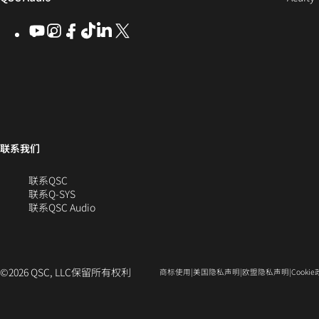
口
口
window)
社
打
中
中
新
YouTube
（在
Instagram
（在
Facebook
（在
ByteDance
（在
LinkedIn
（在
X
(Opens
区
开）
打
打
新
新
新
新
新
in
窗
开）
开）
窗
窗
窗
窗
窗
new
口
口
口
口
口
口
window)
中
中
中
中
中
中
打
打
打
打
打
开）
开）
开）
开）
开）
打
联系我们
开）
（在
联系QSC
新
联系Q-SYS
窗
（在
联系QSC Audio
口
新
中
窗
打
口
开）
中
©2026 QSC, LLC保留所有权利
（在
（在
（在
商标使用
美国隐私声明
欧盟隐私声明
Cooki
打
新
新
新
开）
窗
窗
窗
口
口
口
中
中
中