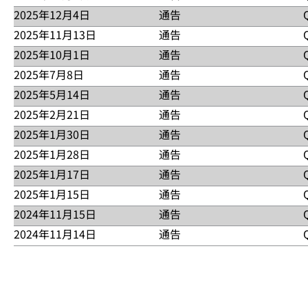
器，能够提供AI驱动的房间自动化和自主动态取景功能，使
阅读更多
ServiceNow中，您也可以在ServiceNow商店中下载。
的协作空间的标准化，同时通过原生硬件和软件创新，加强对酒店和娱乐应用的
2025年12月4日
通告
印度班加罗尔（2025年12月9日） - QSC将与Distech
（ITAM）等应用。因此，组织可以使用其当前的Service
阅读更多
MPA-Q系列网络功放、X Class Server Core X50r以及Cont
QSC通过持续投资和战略增长证明了对印度市场的坚定承诺
2025年11月13日
通告
香港九龙（2025年12月4日）– QSC很高兴地宣布，Concept
硬件和软件方法，专为快速部署标准化的中大型空间而设计
阅读更多
Distech Controls解决方案与Q‑SYS集成的实际效果
地区副总裁兼总经理Duncan Savage表示：“Conce
2025年10月1日
通告
香港九龙（2025年11月13日） – QSC Asia Ltd.通
统。连接IP的控制器在Eclypse™设施软件上运行，...
阅读更多
非常重要的作用。”“我们的目标是为客户共同打造一个智能
日生效。“通过任命SAMASOUND Inc.为我们的独家经销商
2025年7月8日
通告
加利福尼亚州科斯塔梅萨市（2025年10月1日） – QSC作
智能、快速响应、深度集成的分发网络，充分展现Q‑SYS全栈音
阅读更多
这套综合方法可确保我们的客户能够轻松访问Q-SYS全栈
机、高密度QIO系列音频I /O型号、Q-SYS Reflec
2025年5月14日
通告
印度班加罗尔（2025年7月8日） – QSC India Priv
全栈音视频平台带到马来西亚市场的中心位置。”
于......
合，能够帮助我们的客户实现增强的混合协作，并为关键任务的现场活
中的实际应用，并展示Q-SYS如何通过周到的设计和无缝集成，简
2025年2月21日
通告
加州，科斯塔梅萨，（2025年5月14日） – 音视频及控制领域的市场
阅读更多
了两款网络摄像机，即NC系列NC-90和NC-Pro15x，
阅读更多
将作为设计顾问、系统集成商和客户的创新中心，供他们共同
为Q-SYS™ Reflect升级的报告功能。每个新产品都
2025年1月30日
通告
瑞士苏黎世 (2025年2月21日） – QSC EMEA Gmb
实现自动化功能
体验Q-SYS音视频及控制方面的最新技术......
活性，以满足客户和现代空间的需求。全栈音视频平台是一种
后，QSC取得了创新和人才方面的优势。通过成立苏黎世办
2025年1月28日
通告
加利福尼亚州，科斯塔梅萨市（2025年1月30日） – QSC, LLC
阅读更多
以用统一......
阅读更多
先进的智能音视频实验室，访客可以在这里观看最新Q-SY
者追踪的Q-SYS VisionSuite AI加速器现在也加入
2025年1月17日
通告
加州，科斯塔梅萨，（2025年1月28日） – QSC, LLC.发
作项目提供支持。“我们在......
阅读更多
Google Meet客户可以更灵活地设计大型空间的会议体验，
寸低音炮，专门为酒店、娱乐等领域的各种应用设计，能够提供高
2025年1月15日
通告
香港九龙（2025年1月16日）– QSC Asia Ltd.
化功能，包括多摄像机演讲者追踪和参与者摄像机切换。该解决方案确
阅读更多
音调特性，让集成商能够根据每个空间的具体需求设计音响解
伴有机会在这里探索Q-SYS的产品，了解如何使用多摄像机
2024年11月15日
通告
加州，科斯塔梅萨，（2025年1月15日） – QSC, LLC
够看到他们。
Q-SYS处理器和/或网络功放搭配使用时，就可以利用Intrinsic C
可以作为合作伙伴和客户了解未来协作空间的窗口，帮助他
间设计。这款小巧的创新产品非常适合灵活空间和可分割房间或配
2024年11月14日
通告
阿拉伯联合酋长国迪拜（2024年11月15日） – Q-SYS Midd
阅读更多
利......
阅读更多
NV-32-H和最近发布的紧凑型双通道终端NV-21-HU。
伴与Q-SYS解决方案的互动方式，让他们在沉浸式交互环境中
德国辛斯海姆（2024年11月14日） –QSC EMEA 
方案。NV系列可以使用Q-SYS Shift™在您的Q-SYS系统中无损
阅读更多
可以通过Q-SYS平台的强大功能提供卓越的体验。最高法院
Reflect。在此之前，Q-SYS Reflect已经在全球超过
会议室将让他们沉浸在Q-SYS解决方案的体验中…...
阅读更多
括很多新功能。此外，新的价格结构也更方便客户部署和扩展。
SYS Reflect可以对连接的Q-SYS系统进行实时健康状况
阅读更多