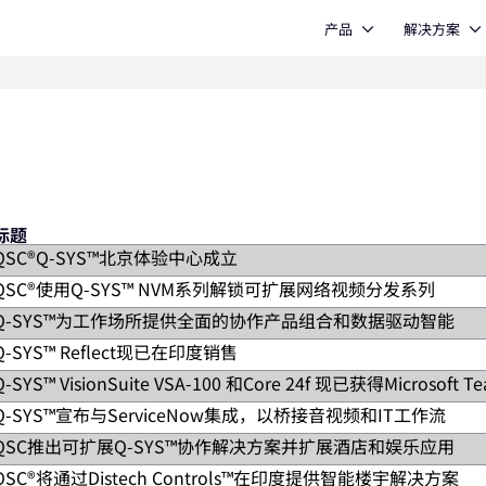
Open 产品
Open 解决方案
产品
解决方案
标题
QSC®Q-SYS™北京体验中心成立
QSC®使用Q-SYS™ NVM系列解锁可扩展网络视频分发系列
字楼1座的 Q-SYS 北京体验中心 正式启幕。在该中心，客户和合
决方案满足各种音视频需求。这个讲授中心位于北平的商业中心，约
Q-SYS™为工作场所提供全面的协作产品组合和数据驱动智能
及控制解决方案的市场领导者QSC今天宣布推出Q-SYS NVM系列
者可以使用Q-SYS重要解决方案组合，包括Q-SYS VisionS
视频分发，适用于涵盖酒店、娱乐、协作、政府等广泛空间，同时
Q-SYS™ Reflect现已在印度销售
制解决方案的市场领导者QSC®，进一步壮大Q-SYS工作场所产品组合，
幅降低了设计复杂性，加快了大规模视频系统的交付速度。NVM Designe
据集成合作伙伴整合到Microsoft Places®中。今年早些时候的新扩
Q-SYS™ VisionSuite VSA-100 和Core 24f 现已获得Microsoft 
场领导者QSC®今天宣布在印度推出Q-SYS Reflect®。随着
以在其中部署数百个NVM系列终端。
现云端标准化提供了新的机遇。空间智能和用户体验。Q-SYS Roo
lect可以监控每个连接的Q-SYS系统及相关原生和第三方外围设备的
Q-SYS™宣布与ServiceNow集成，以桥接音视频和IT工作流
场领导者QSC®今天宣布Q-SYS Core 24f处理器和Q-SYS Vi
orationBar是一款适用于MicrosoftTeams®Rooms的基于Wi
题，帮助最大程度上提高系统正常运行时间和性能。此外，Q-SYS 
ms解决方案认证的产品组合。这些认证证明了QSC致力于通过符合Micro
QSC推出可扩展Q-SYS™协作解决方案并扩展酒店和娱乐应用
布与ServiceNow进行新集成，以帮助客户简化音视频和IT工作流。
t Plus…
产品，无缝集成可以优化现今工作场所的性能、可扩展性和可靠性。Q-S
好的用户支持。作为ServiceNow构建合作伙伴，Q-SYS R
QSC®将通过Distech Controls™在印度提供智能楼宇解决方案
解决方案的市场领导者QSC今天宣布对Q-SYS全栈音视频平台进