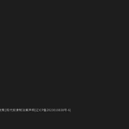
新
中
开）
打
窗
口
开）
打
窗
打
开）
口
中
开）
口
开）
中
打
中
打
开）
打
开)
开）
（在
（在
(Opens
e政策
现代奴隶制法案声明
辽ICP备2023010838号-6
新
新
in
窗
窗
new
口
口
window)
中
中