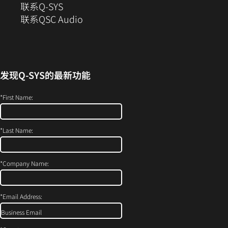
新
联系Q-SYS
窗
（在
联系QSC Audio
口
新
中
窗
打
口
开）
中
发现
Q-SYS
的最新功能
打
开）
*
First Name:
*
Last Name:
*
Company Name:
*
Email Address: