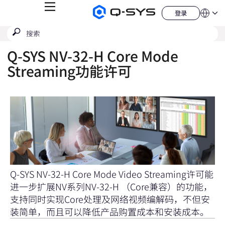
菜
登录
Q-
语
登
单
言
SYS
录
搜
提
音
QSYS.com (English)
索
响
交
India (English)
产
Q-SYS NV-32-H Core Mode
搜
品
Deutsch
索
主
Streaming功能许可
Español
页
Français
日本語
한국어
China (中文)
Q-SYS NV-32-H Core Mode Video Streaming许可能
进一步扩展NV系列NV-32-H （Core兼容）的功能，
支持同时实现Core处理及网络视频编解码，不但安
装简单，而且可以降低产品购置成本和安装成本。