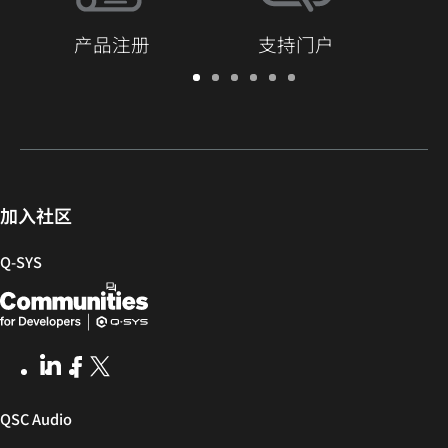
产品注册
支持门户
保
支
软
培
文
Q-
修/
持
件
训
档
SYS
注
门
和
库
开
册
户
固
发
件
者
社
加入社区
区
Q‑SYS
Q-
（在
SYS
新
开
窗
LinkedIn
（在
Facebook
（在
X
(Opens
发
口
新
新
in
窗
窗
new
者
中
（在
QSC Audio
口
口
window)
社
打