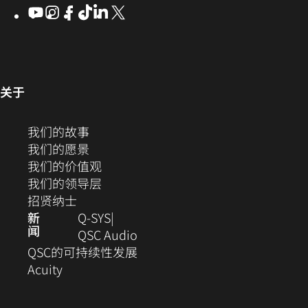
中
中
新
YouTube
（在
Instagram
（在
Facebook
（在
ByteDance
（在
LinkedIn
（在
X
(Opens
区
开）
打
打
新
新
新
新
新
in
窗
开）
开）
窗
窗
窗
窗
窗
new
口
口
口
口
口
口
window)
中
中
中
中
中
中
打
打
打
打
打
（在
关于
开）
开）
开）
开）
开）
新
打
窗
（在
我们的故事
开）
口
新
（在
我们的愿景
中
窗
新
（在
我们的价值观
打
口
窗
新
（在
我们的领导层
开）
（在
中
口
窗
新
招贤纳士
新
打
中
口
窗
新
Q‑SYS
闻
窗
开）
打
中
口
（在
QSC Audio
口
开）
打
中
新
(在
QSC的可持续性发展
（在
中
开）
打
窗
新
Acuity
新
打
开）
口
窗
窗
开）
中
口