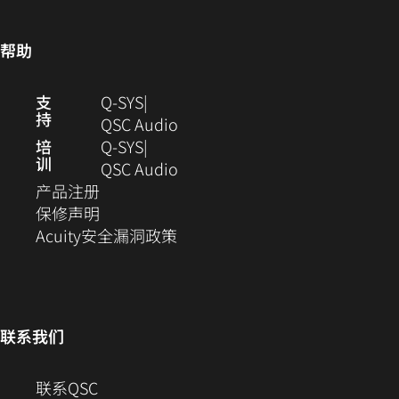
口
打
中
中
开）
打
帮助
打
开)
开）
（在
支
Q-SYS
持
新
（在
QSC Audio
窗
新
培
Q‑SYS
训
口
窗
（在
QSC Audio
（在
中
口
新
产品注册
新
（在
打
中
窗
保修声明
窗
新
开）
（在
打
口
Acuity安全漏洞政策
口
窗
新
开）
中
中
口
窗
打
打
中
口
开）
开）
打
中
联系我们
开）
打
开）
（在
联系QSC