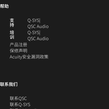
中
开）
打
帮助
打
开)
开）
（在
支
Q-SYS
持
新
（在
QSC Audio
窗
新
培
Q‑SYS
训
口
窗
（在
QSC Audio
（在
中
口
新
产品注册
新
（在
打
中
窗
保修声明
窗
新
开）
（在
打
口
Acuity安全漏洞政策
口
窗
新
开）
中
中
口
窗
打
打
中
口
开）
开）
打
中
联系我们
开）
打
开）
（在
联系QSC
新
联系Q-SYS