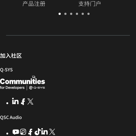
产品注册
支持门户
保
支
软
培
文
Q-
修/
持
件
训
档
SYS
注
门
和
库
开
册
户
固
发
件
者
社
加入社区
区
Q‑SYS
Q-
（在
SYS
新
开
窗
LinkedIn
（在
Facebook
（在
X
(Opens
发
口
新
新
in
窗
窗
new
者
中
（在
QSC Audio
口
口
window)
社
打
中
中
新
YouTube
（在
Instagram
（在
Facebook
（在
ByteDance
（在
LinkedIn
（在
X
(Opens
区
开）
打
打