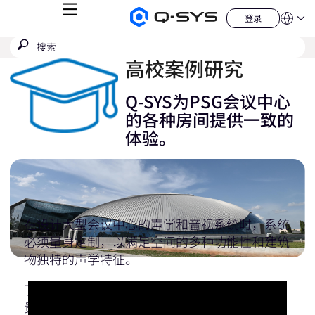
菜
登录
Q-
语
登
单
言
SYS
录
搜
提
音
QSYS.com (English)
索
响
交
India (English)
高校案例研究
产
搜
品
Deutsch
索
主
Español
Q-SYS为PSG会议中心
页
Français
的各种房间提供一致的
日本語
体验。
한국어
China (中文)
在设计大型会议中心的声学和音视系统时，系统
必须量身定制，以满足空间的多种功能性和建筑
物独特的声学特征。
了解巴黎圣日耳曼会议中心的会议室、宴会厅、
贵宾休息室、排练室、公共区域和拥有1,500个