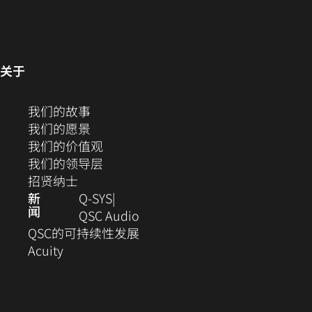
新
新
新
新
新
in
窗
开）
开）
窗
窗
窗
窗
窗
new
口
口
口
口
口
口
window)
中
中
中
中
中
中
打
打
打
打
打
（在
关于
开）
开）
开）
开）
开）
新
打
窗
（在
我们的故事
开）
口
新
（在
我们的愿景
中
窗
新
（在
我们的价值观
打
口
窗
新
（在
我们的领导层
开）
（在
中
口
窗
新
招贤纳士
新
打
中
口
窗
新
Q‑SYS
闻
窗
开）
打
中
口
（在
QSC Audio
口
开）
打
中
新
(在
QSC的可持续性发展
（在
中
开）
打
窗
新
Acuity
新
打
开）
口
窗
窗
开）
中
口
口
打
中