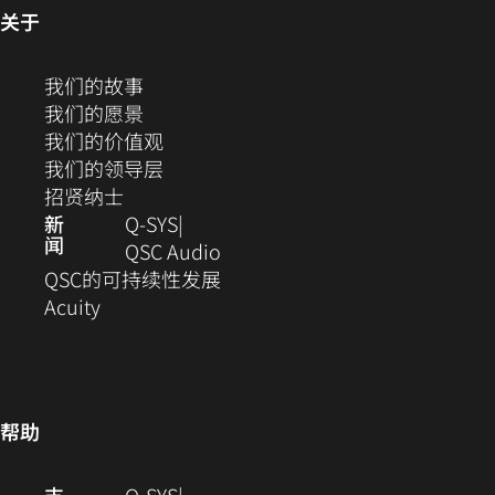
中
打
打
打
打
打
（在
关于
开）
开）
开）
开）
开）
新
打
窗
（在
我们的故事
开）
口
新
（在
我们的愿景
中
窗
新
（在
我们的价值观
打
口
窗
新
（在
我们的领导层
开）
（在
中
口
窗
新
招贤纳士
新
打
中
口
窗
新
Q‑SYS
闻
窗
开）
打
中
口
（在
QSC Audio
口
开）
打
中
新
(在
QSC的可持续性发展
（在
中
开）
打
窗
新
Acuity
新
打
开）
口
窗
窗
开）
中
口
口
打
中
中
开）
打
帮助
打
开)
开）
（在