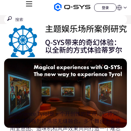
菜
登录
Q-
语
登
单
言
SYS
录
搜
提
音
QSYS.com (English)
索
响
交
India (English)
主题娱乐场所案例研究
产
搜
品
Deutsch
索
主
Español
Q-SYS带来的奇幻体验：
页
Français
以全新的方式体验蒂罗尔
日本語
한국어
China (中文)
Experience Tyrol是一个开创性的景点，它将尖
端技术与强烈的情感无缝融合。多个舞台上会使
用全息图、造味机和风声效果共同打造一个难忘