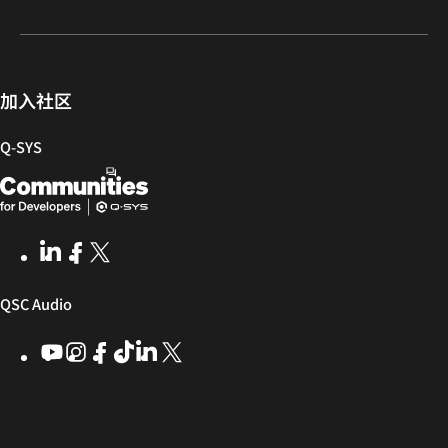
注
门
和
库
开
册
户
固
发
件
者
社
加入社区
区
Q‑SYS
Q-
（在
SYS
新
开
窗
LinkedIn
（在
Facebook
（在
X
(Opens
发
口
新
新
in
窗
窗
new
者
中
（在
QSC Audio
口
口
window)
社
打
中
中
新
YouTube
（在
Instagram
（在
Facebook
（在
ByteDance
（在
LinkedIn
（在
X
(Opens
区
开）
打
打
新
新
新
新
新
in
窗
开）
开）
窗
窗
窗
窗
窗
new
口
口
口
口
口
口
window)
中
中
中
中
中