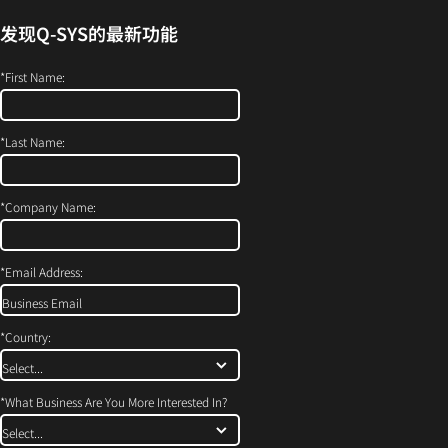
开）
中
发现
Q-SYS
的最新功能
打
开）
*
First Name:
*
Last Name:
*
Company Name:
*
Email Address:
*
Country:
*
What Business Are You More Interested In?