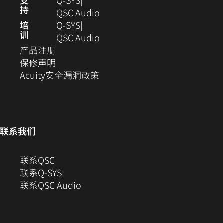
支
Q-SYS
持
新
（在
QSC Audio
窗
新
培
Q‑SYS
训
口
窗
（在
QSC Audio
（在
中
口
新
产品注册
新
（在
打
中
窗
保修声明
窗
新
开）
（在
打
口
Acuity安全漏洞政策
口
窗
新
开）
中
中
口
窗
打
打
中
口
开）
开）
打
中
联系我们
开）
打
开）
（在
联系QSC
新
联系Q-SYS
窗
（在
联系QSC Audio
口
新
中
窗
打
口