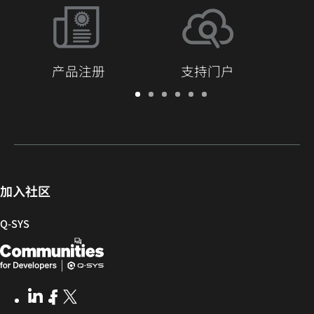
产品注册
支持门户
保
支
软
培
文
Q-
修/
持
件
训
档
SYS
注
门
和
库
开
册
户
固
发
件
者
社
加入社区
区
Q‑SYS
Q-
（在
SYS
新
开
窗
LinkedIn
（在
Facebook
（在
X
(Opens
发
口
新
新
in