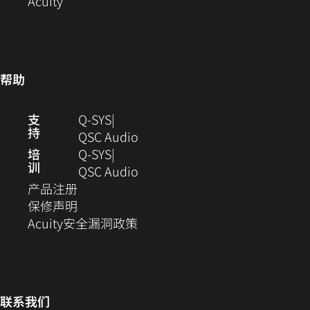
Acuity
新
打
开）
口
窗
窗
开）
中
口
口
打
中
中
开）
打
帮助
打
开)
开）
（在
支
Q-SYS
持
新
（在
QSC Audio
窗
新
培
Q‑SYS
训
口
窗
（在
QSC Audio
（在
中
口
新
产品注册
新
（在
打
中
窗
保修声明
窗
新
开）
（在
打
口
Acuity安全漏洞政策
口
窗
新
开）
中
中
口
窗
打
打
中
口
开）
开）
打
中
联系我们
开）
打