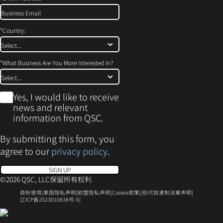
*
Country:
*
What Business Are You More Interested In?
*
Yes, I would like to receive
news and relevant
information from QSC.
By submitting this form, you
agree to our
privacy policy
.
SIGN UP
©2026 QSC, LLC保留所有权利
（在
（在
（在
（在
（在
商标使用
美国隐私声明
欧盟隐私声明
Cookie政策
现代奴隶制法案声明
新
新
(Opens
新
新
新
辽ICP备2023010838号-6
窗
窗
in
窗
窗
窗
（在
口
口
new
口
口
口
中
中
window)
中
中
中
新