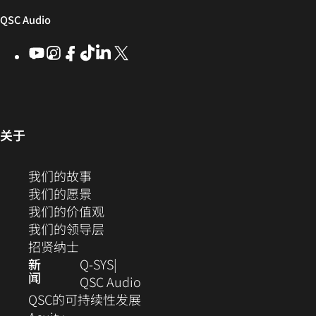
窗
窗
new
者
中
（在
QSC Audio
口
口
window)
社
打
中
中
新
YouTube
（在
Instagram
（在
Facebook
（在
ByteDance
（在
LinkedIn
（在
X
(Opens
区
开）
打
打
新
新
新
新
新
in
窗
开）
开）
窗
窗
窗
窗
窗
new
口
口
口
口
口
口
window)
中
中
中
中
中
中
打
打
打
打
打
（在
关于
开）
开）
开）
开）
开）
新
打
窗
（在
我们的故事
开）
口
新
（在
我们的愿景
中
窗
新
（在
我们的价值观
打
口
窗
新
（在
我们的领导层
开）
（在
中
口
窗
新
招贤纳士
新
打
中
口
窗
新
Q‑SYS
闻
窗
开）
打
中
口
（在
QSC Audio
口
开）
打
中
新
(在
QSC的可持续性发展
（在
中
开）
打
窗
新