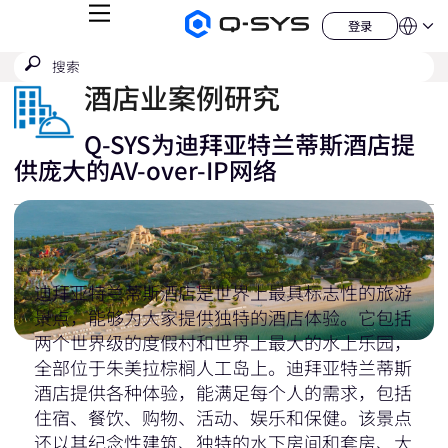
菜
登录
Q-
语
登
单
言
SYS
录
搜
提
音
QSYS.com (English)
索
响
交
India (English)
酒店业案例研究
产
搜
品
Deutsch
索
主
Español
Q-SYS为迪拜亚特兰蒂斯酒店提
页
Français
供庞大的AV-over-IP网络
日本語
한국어
China (中文)
迪拜亚特兰蒂斯酒店是世界上最具标志性的旅游
景点，能够为大家提供独特的酒店体验。它包括
两个世界级的度假村和世界上最大的水上乐园，
全部位于朱美拉棕榈人工岛上。迪拜亚特兰蒂斯
酒店提供各种体验，能满足每个人的需求，包括
住宿、餐饮、购物、活动、娱乐和保健。该景点
还以其纪念性建筑、独特的水下房间和套房、大