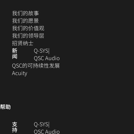
开）
开）
开）
开）
开）
新
打
窗
（在
我们的故事
开）
口
新
（在
我们的愿景
中
窗
新
（在
我们的价值观
打
口
窗
新
（在
我们的领导层
开）
（在
中
口
窗
新
招贤纳士
新
打
中
口
窗
新
Q‑SYS
闻
窗
开）
打
中
口
（在
QSC Audio
口
开）
打
中
新
(在
QSC的可持续性发展
（在
中
开）
打
窗
新
Acuity
新
打
开）
口
窗
窗
开）
中
口
口
打
中
中
开）
打
帮助
打
开)
开）
（在
支
Q-SYS
持
新
（在
QSC Audio