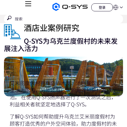
菜
登录
Q-
语
登
单
言
SYS
录
搜
提
音
QSYS.com (English)
索
响
交
India (English)
酒店业案例研究
产
搜
品
Deutsch
索
主
Español
Q-SYS为乌克兰度假村的未来发
页
Français
展注入活力
日本語
한국어
China (中文)
艾米丽度假村拥有岛屿木屋、池畔餐饮设施、儿
童水上乐园，另外还有广阔的海滩和高标准泳
池。 在使用Q-SYS扬声器进行了一次测试之后，
利益相关者就坚定地选择了Q-SYS。
了解Q-SYS如何帮助提升乌克兰艾米丽度假村为
顾客打造优秀的户外空间体验，助力度假村的未