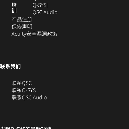
窗
新
培
Q‑SYS
训
口
窗
（在
QSC Audio
（在
中
口
新
产品注册
新
（在
打
中
窗
保修声明
窗
新
开）
（在
打
口
Acuity安全漏洞政策
口
窗
新
开）
中
中
口
窗
打
打
中
口
开）
开）
打
中
联系我们
开）
打
开）
（在
联系QSC
新
联系Q-SYS
窗
（在
联系QSC Audio
口
新
中
窗
打
口
开）
中
发现
Q-SYS
的最新功能