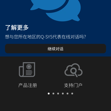
了解更多
想与您所在地区的Q-SYS代表在线对话吗？
继续对话
产品注册
支持门户
保
支
软
培
文
Q-
修/
持
件
训
档
SYS
注
门
和
库
开