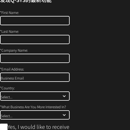
打
开）
*
First Name:
*
Last Name:
*
Company Name:
*
Email Address:
*
Country:
*
What Business Are You More Interested In?
*
Yes, I would like to receive