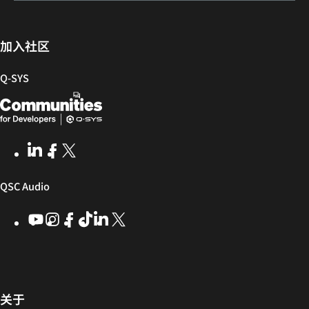
册
户
固
发
件
者
社
加入社区
区
Q‑SYS
Q-
（在
SYS
新
开
窗
LinkedIn
（在
Facebook
（在
X
(Opens
发
口
新
新
in
窗
窗
new
者
中
（在
QSC Audio
口
口
window)
社
打
中
中
新
YouTube
（在
Instagram
（在
Facebook
（在
ByteDance
（在
LinkedIn
（在
X
(Opens
区
开）
打
打
新
新
新
新
新
in
窗
开）
开）
窗
窗
窗
窗
窗
new
口
口
口
口
口
口
window)
中
中
中
中
中
中
打
打
打
打
打
（在
关于