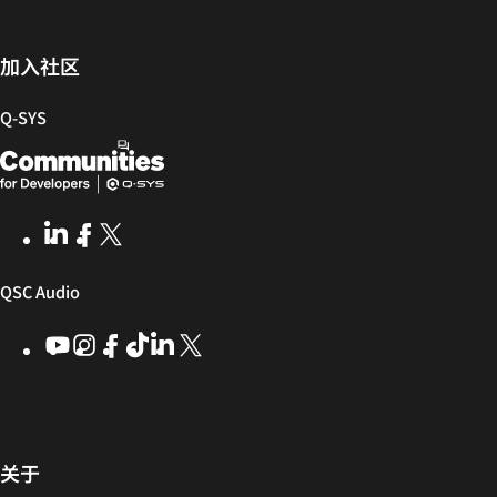
册
户
固
发
件
者
社
加入社区
区
Q‑SYS
Q-
（在
SYS
新
开
窗
LinkedIn
（在
Facebook
（在
X
(Opens
发
口
新
新
in
窗
窗
new
者
中
（在
QSC Audio
口
口
window)
社
打
中
中
新
YouTube
（在
Instagram
（在
Facebook
（在
ByteDance
（在
LinkedIn
（在
X
(Opens
区
开）
打
打
新
新
新
新
新
in
窗
开）
开）
窗
窗
窗
窗
窗
new
口
口
口
口
口
口
window)
中
中
中
中
中
中
打
打
打
打
打
（在
关于
开）
开）
开）
开）
开）