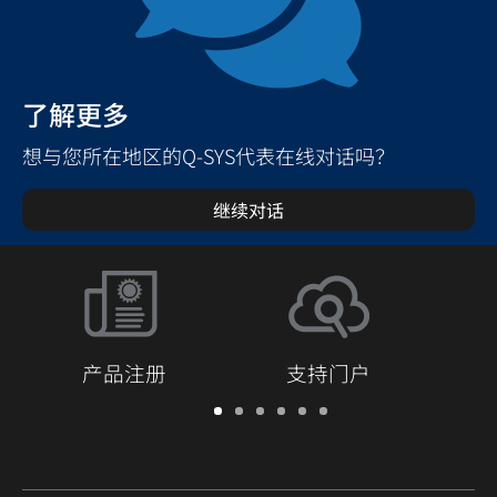
了解更多
想与您所在地区的Q-SYS代表在线对话吗？
继续对话
产品注册
支持门户
保
支
软
培
文
Q-
修/
持
件
训
档
SYS
注
门
和
库
开