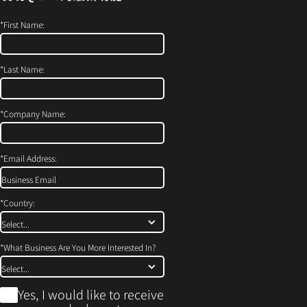
打
开）
*
First Name:
*
Last Name:
*
Company Name:
*
Email Address:
*
Country:
*
What Business Are You More Interested In?
*
Yes, I would like to receive