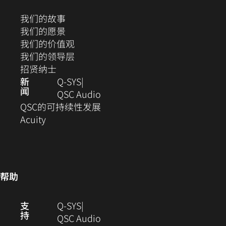
新
打
窗
（在
我们的故事
开）
口
新
（在
我们的愿景
中
窗
新
（在
我们的价值观
打
口
窗
新
（在
我们的领导层
开）
（在
中
口
窗
新
招贤纳士
新
打
中
口
窗
新
Q‑SYS
闻
窗
开）
打
中
口
（在
QSC Audio
口
开）
打
中
新
(在
QSC的可持续性发展
（在
中
开）
打
窗
新
Acuity
新
打
开）
口
窗
窗
开）
中
口
口
打
中
中
开）
打
帮助
打
开)
开）
（在
支
Q-SYS
持
新
（在
QSC Audio