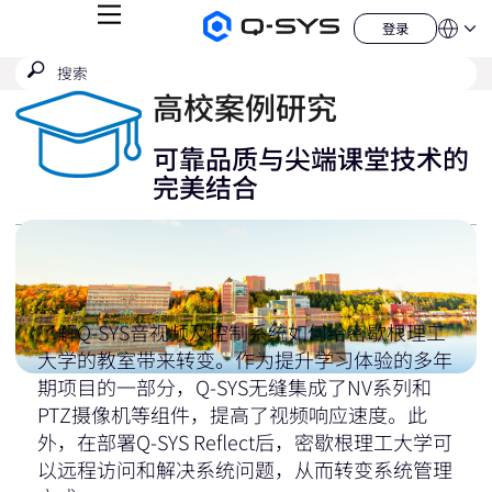
菜
登录
Q-
语
登
单
言
SYS
录
搜
提
音
QSYS.com (English)
索
响
交
India (English)
高校案例研究
产
搜
品
Deutsch
索
主
Español
可靠品质与尖端课堂技术的
页
Français
完美结合
日本語
한국어
China (中文)
了解Q-SYS音视频及控制系统如何给密歇根理工
大学的教室带来转变。作为提升学习体验的多年
期项目的一部分，Q-SYS无缝集成了NV系列和
PTZ摄像机等组件，提高了视频响应速度。此
外，在部署Q-SYS Reflect后，密歇根理工大学可
以远程访问和解决系统问题，从而转变系统管理