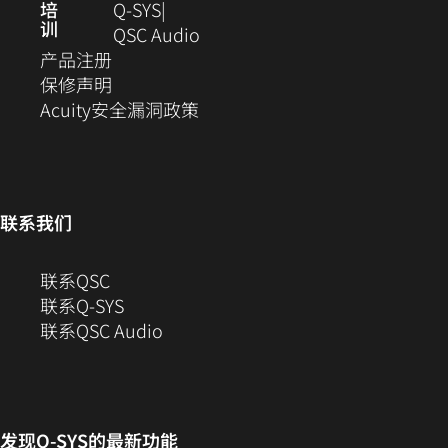
窗
新
培
Q‑SYS
训
口
窗
（在
QSC Audio
（在
中
口
新
产品注册
新
（在
打
中
窗
保修声明
窗
新
开）
（在
打
口
Acuity安全漏洞政策
口
窗
新
开）
中
中
口
窗
打
打
中
口
开）
开）
打
中
联系我们
开）
打
开）
（在
联系QSC
新
联系Q-SYS
窗
（在
联系QSC Audio
口
新
中
窗
打
口
开）
中
发现
Q-SYS
的最新功能