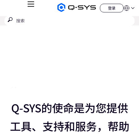
菜
登录
Q-
语
登
单
言
SYS
录
搜
提
音
QSYS.com (English)
索
响
交
India (English)
当
产
搜
品
Deutsch
前
索
主
Español
页
幻
Français
日本語
灯
한국어
片：
China (中文)
3
/
向
5
Q-SYS的使命是为您提供
向
右
工具、支持和服务，帮助