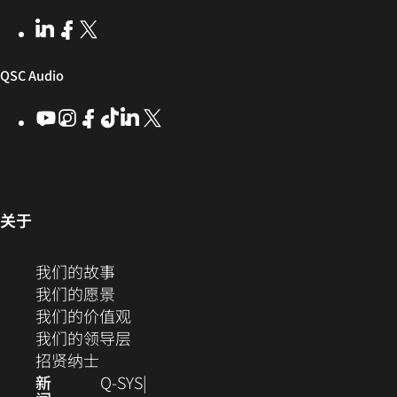
开
窗
LinkedIn
（在
Facebook
（在
X
(Opens
发
口
新
新
in
窗
窗
new
者
中
（在
QSC Audio
口
口
window)
社
打
中
中
新
YouTube
（在
Instagram
（在
Facebook
（在
ByteDance
（在
LinkedIn
（在
X
(Opens
区
开）
打
打
新
新
新
新
新
in
窗
开）
开）
窗
窗
窗
窗
窗
new
口
口
口
口
口
口
window)
中
中
中
中
中
中
打
打
打
打
打
（在
关于
开）
开）
开）
开）
开）
新
打
窗
（在
我们的故事
开）
口
新
（在
我们的愿景
中
窗
新
（在
我们的价值观
打
口
窗
新
（在
我们的领导层
开）
（在
中
口
窗
新
招贤纳士
新
打
中
口
窗
新
Q‑SYS