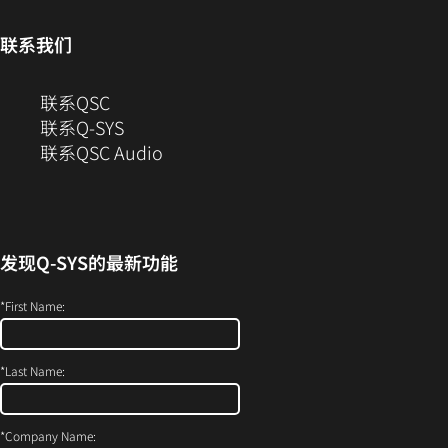
打
中
口
开）
开）
打
中
联系我们
开）
打
开）
（在
联系QSC
新
联系Q-SYS
窗
（在
联系QSC Audio
口
新
中
窗
打
口
开）
中
发现
Q-SYS
的最新功能
打
开）
*
First Name:
*
Last Name:
*
Company Name: