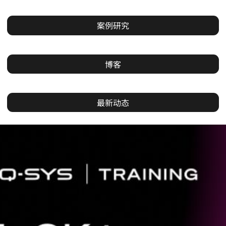
案例研究
博客
最新动态
当
前
幻
灯
片：
1
/