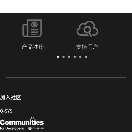
产品注册
支持门户
保
支
软
培
文
Q-
修/
持
件
训
档
SYS
注
门
和
库
开
册
户
固
发
件
者
社
加入社区
区
Q‑SYS
Q-
（在
SYS
新