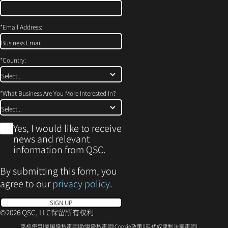
*
Email Address:
*
Country:
*
What Business Are You More Interested In?
*
Yes, I would like to receive
news and relevant
information from QSC.
By submitting this form, you
agree to our
privacy policy
.
SIGN UP
©2026 QSC, LLC保留所有权利
（在
（在
（在
（在
（在
商标使用
美国隐私声明
欧盟隐私声明
Cookie政策
现代奴隶制法案声明