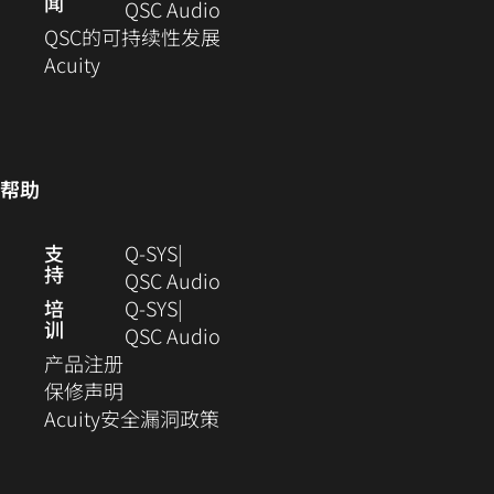
闻
窗
开）
打
中
口
（在
QSC Audio
口
开）
打
中
新
(在
QSC的可持续性发展
（在
中
开）
打
窗
新
Acuity
新
打
开）
口
窗
窗
开）
中
口
口
打
中
中
开）
打
帮助
打
开)
开）
（在
支
Q-SYS
持
新
（在
QSC Audio
窗
新
培
Q‑SYS
训
口
窗
（在
QSC Audio
（在
中
口
新
产品注册
新
（在
打
中
窗
保修声明
窗
新
开）
（在
打
口
Acuity安全漏洞政策
口
窗
新
开）
中
中
口
窗
打