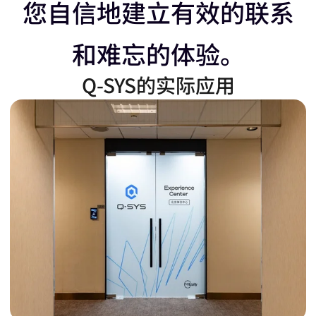
左
移
您自信地建立有效的联系
和难忘的体验。
移
动
Q-SYS的实际应用
动
滑
滑
块
块