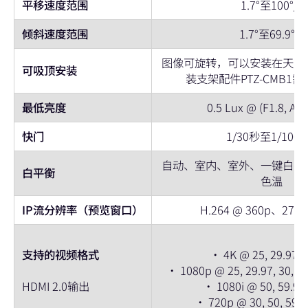
平移速度范围
1.7°至100°/s
倾斜速度范围
1.7°至69.9°/s
图像可旋转，可以安装在天花
可吸顶安装
装支架配件PTZ-CMB1
最低亮度
0.5 Lux @ (F1.8, 
快门
1/30秒至1/100
自动、室内、室外、一键白平
白平衡
色温
IP流分辨率（预览窗口）
H.264 @ 360p、270
支持的视频格式
• 4K @ 25, 29.97, 3
• 1080p @ 25, 29.97, 30, 50,
HDMI 2.0输出
• 1080i @ 50, 59.94,
• 720p @ 30, 50, 59.94