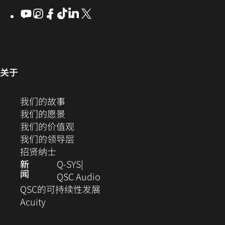
社
打
中
中
新
YouTube
（在
Instagram
（在
Facebook
（在
ByteDance
（在
LinkedIn
（在
X
(Opens
区
开）
打
打
新
新
新
新
新
in
窗
开）
开）
窗
窗
窗
窗
窗
new
口
口
口
口
口
口
window)
中
中
中
中
中
中
打
打
打
打
打
（在
关于
开）
开）
开）
开）
开）
新
打
窗
（在
我们的故事
开）
口
新
（在
我们的愿景
中
窗
新
（在
我们的价值观
打
口
窗
新
（在
我们的领导层
开）
（在
中
口
窗
新
招贤纳士
新
打
中
口
窗
新
Q‑SYS
闻
窗
开）
打
中
口
（在
QSC Audio
口
开）
打
中
新
(在
QSC的可持续性发展
（在
中
开）
打
窗
新
Acuity
新
打
开）
口
窗