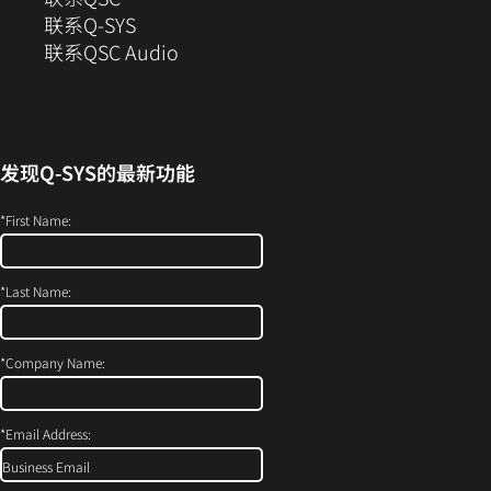
新
联系Q-SYS
窗
（在
联系QSC Audio
口
新
中
窗
打
口
开）
中
发现
Q-SYS
的最新功能
打
开）
*
First Name:
*
Last Name:
*
Company Name:
*
Email Address: