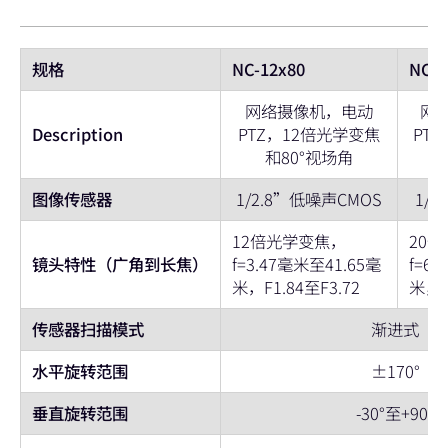
规格
NC-12x80
NC-2
网络摄像机，电动
网
Description
PTZ，12倍光学变焦
PT
和80°视场角
图像传感器
1/2.8”低噪声CMOS
1/1
12倍光学变焦，
20
镜头特性（广角到长焦）
f=3.47毫米至41.65毫
f=6
米，F1.84至F3.72
米，F
传感器扫描模式
渐进式
水平旋转范围
±170°
垂直旋转范围
-30°至+90°