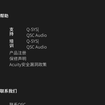
窗
开）
中
口
口
打
中
中
开）
打
帮助
打
开)
开）
（在
支
Q-SYS
持
新
（在
QSC Audio
窗
新
培
Q‑SYS
训
口
窗
（在
QSC Audio
（在
中
口
新
产品注册
新
（在
打
中
窗
保修声明
窗
新
开）
（在
打
口
Acuity安全漏洞政策
口
窗
新
开）
中
中
口
窗
打
打
中
口
开）
开）
打
中
联系我们
开）
打
开）
（在
联系QSC