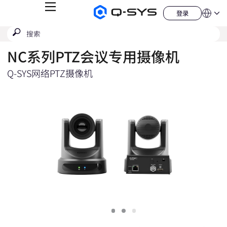
菜
登录
Q-
语
登
单
言
SYS
录
搜
提
音
QSYS.com (English)
索
响
交
India (English)
产
NC系列PTZ会议专用摄像机
搜
品
Deutsch
索
主
Español
页
Q-SYS网络PTZ摄像机
Français
日本語
한국어
China (中文)
Slide
Slide
Slide
1
2
3