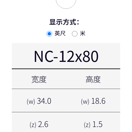
显示方式：
英尺
米
NC-12x80
宽度
高度
34.0
18.6
(w)
(w)
2.6
1.5
(z)
(z)