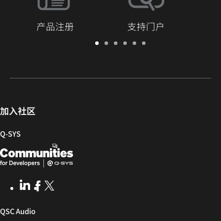
产品注册
支持门户
保
支
软
培
文
Q-
修/
持
件
训
档
SYS
注
门
和
库
开
册
户
固
发
件
者
社
加入社区
区
Q‑SYS
Q-
（在
SYS
新
开
窗
LinkedIn
（在
Facebook
（在
X
(Opens
发
口
新
新
in
窗
窗
new
者
中
（在
QSC Audio
口
口
window)