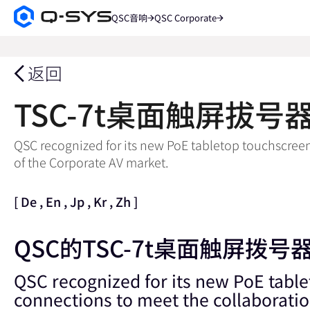
QSC音响
QSC Corporate
Q-
SYS
搜
音
索
响
返回
产
品
TSC-7t桌面触屏拔号
主
页
QSC recognized for its new PoE tabletop touchscree
of the Corporate AV market.
[
De
,
En
,
Jp
,
Kr
,
Zh
]
QSC的TSC-7t桌面触屏拨号
QSC recognized for its new PoE tabl
connections to meet the collaborati