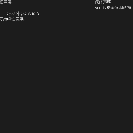
口
窗
新
（在
新
（在
口
领导层
保修声明
（在
中
口
窗
新
窗
新
中
士
Acuity安全漏洞政策
新
打
中
口
窗
（在
口
窗
打
Q‑SYS
QSC Audio
窗
开）
打
中
口
(在
新
中
口
开
的可持续性发展
（在
口
开）
打
中
新
窗
打
中
新
中
开）
打
窗
口
开）
打
窗
打
开）
口
中
开）
口
开）
中
打
中
打
开）
打
开)
开）