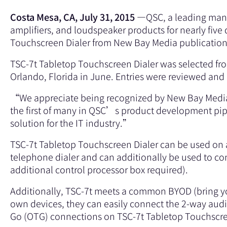
Costa Mesa, CA, July 31, 2015 —
QSC, a leading manu
amplifiers, and loudspeaker products for nearly fiv
Touchscreen Dialer from New Bay Media publicatio
TSC-7t Tabletop Touchscreen Dialer was selected fr
Orlando, Florida in June. Entries were reviewed and
“We appreciate being recognized by New Bay Media
the first of many in QSC’s product development pip
solution for the IT industry.”
TSC-7t Tabletop Touchscreen Dialer can be used on a
telephone dialer and can additionally be used to co
additional control processor box required).
Additionally, TSC-7t meets a common BYOD (bring yo
own devices, they can easily connect the 2-way audi
Go (OTG) connections on TSC-7t Tabletop Touchscre