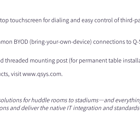
top touchscreen for dialing and easy control of third-pa
on BYOD (bring-your-own-device) connections to Q-SY
nd threaded mounting post (for permanent table installa
ts, visit
www.qsys.com
.
 solutions for huddle rooms to stadiums—and everything
tions and deliver the native IT integration and standar