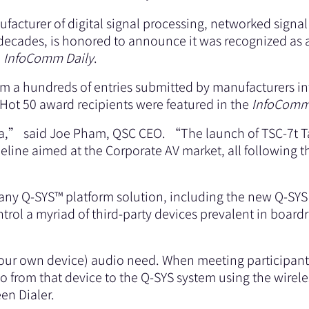
facturer of digital signal processing, networked signa
e decades, is honored to announce it was recognized as
n
InfoComm Daily
.
om a hundreds of entries submitted by manufacturers 
 Hot 50 award recipients were featured in the
InfoComm
,” said Joe Pham, QSC CEO. “The launch of TSC-7t Ta
eline aimed at the Corporate AV market, all following
ny Q-SYS™ platform solution, including the new Q-SYS C
ntrol a myriad of third-party devices prevalent in bo
ur own device) audio need. When meeting participants
o from that device to the Q-SYS system using the wirel
en Dialer.