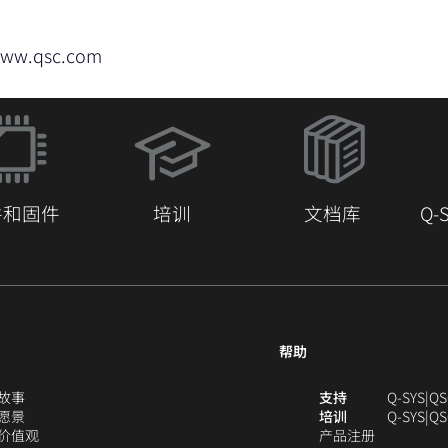
www.qsc.com
（在
新
窗
口
件和固件
培训
文档库
Q
中
打
开）
帮助
（在
（
故事
支持
Q-SYS
QS
新
（在
新
愿景
培训
Q‑SYS
QS
窗
新
（在
（在
窗
价值观
产品注册