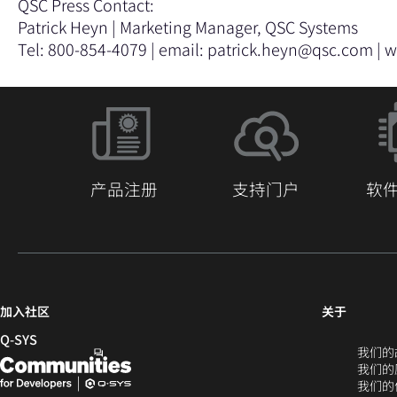
QSC Press Contact:
Patrick Heyn | Marketing Manager, QSC Systems
Tel: 800-854-4079 | email:
patrick.heyn@qsc.com
| 
产品注册
支持门户
软
（在
加入社区
关于
新
Q‑SYS
我们的
窗
Q-
（在
我们的
口
SYS
新
我们的
中