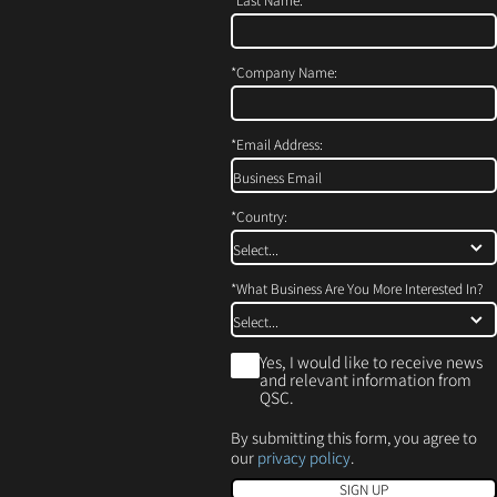
口
窗
（在
中
口
新
打
中
）
窗
开）
打
*
Company Name:
口
开）
中
打
*
Email Address:
开）
*
Country:
*
What Business Are You More Interested In?
*
Yes, I would like to receive news
and relevant information from
QSC.
By submitting this form, you agree to
our
privacy policy
.
SIGN UP