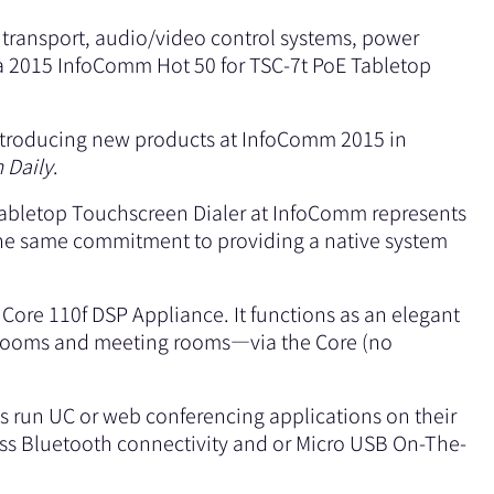
l transport, audio/video control systems, power
 a 2015 InfoComm Hot 50 for TSC-7t PoE Tabletop
introducing new products at InfoComm 2015 in
 Daily
.
bletop Touchscreen Dialer at InfoComm represents
 the same commitment to providing a native system
ore 110f DSP Appliance. It functions as an elegant
ardrooms and meeting rooms—via the Core (no
 run UC or web conferencing applications on their
ess Bluetooth connectivity and or Micro USB On-The-