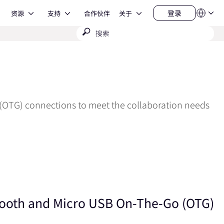
Open 资源
Open 支持
Open 关于
登录
资源
支持
合作伙伴
关于
语
登
言
录
提
QSYS.com (English)
India (English)
交
Deutsch
搜
Español
索
Français
日本語
한국어
China (中文)
 (OTG) connections to meet the collaboration needs
etooth and Micro USB On-The-Go (OTG)