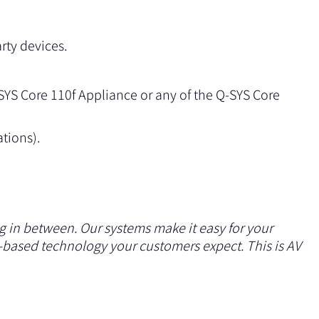
rty devices.
S Core 110f Appliance or any of the Q-SYS Core
tions).
 in between. Our systems make it easy for your
ds-based technology your customers expect. This is AV