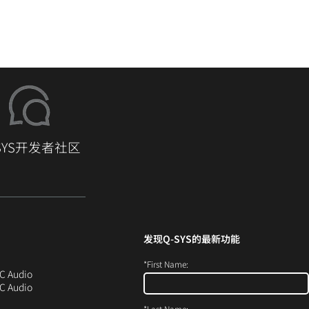
-SYS开发者社区
发现
Q-SYS
的最新功能
*
First Name:
在
（在
C Audio
新
（在
C Audio
窗
新
*
Last Name: