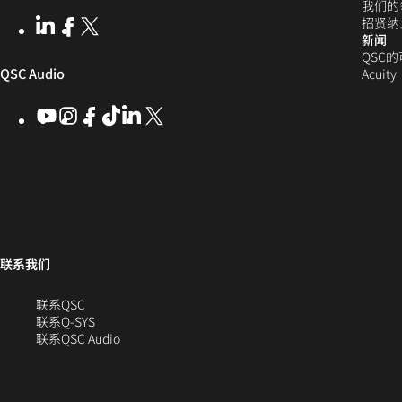
我们的
开
窗
打
招贤纳
LinkedIn
（在
Facebook
（在
X
(Opens
发
口
新闻
开）
新
新
in
QSC
窗
窗
new
者
中
（在
QSC Audio
Acuity
口
口
window)
社
打
中
中
新
YouTube
（在
Instagram
（在
Facebook
（在
ByteDance
（在
LinkedIn
（在
X
(Opens
区
开）
打
打
新
新
新
新
新
in
窗
开）
开）
窗
窗
窗
窗
窗
new
口
口
口
口
口
口
window)
中
中
中
中
中
中
打
打
打
打
打
开）
开）
开）
开）
开）
打
联系我们
开）
（在
联系QSC
新
联系Q-SYS
窗
（在
联系QSC Audio
口
新
中
窗
打
口