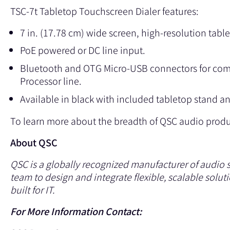
TSC-7t Tabletop Touchscreen Dialer features:
7 in. (17.78 cm) wide screen, high-resolution table
PoE powered or DC line input.
Bluetooth and OTG Micro-USB connectors for comm
Processor line.
Available in black with included tabletop stand a
To learn more about the breadth of QSC audio produc
About QSC
QSC is a globally recognized manufacturer of audio
team to design and integrate flexible, scalable solu
built for IT.
For More Information Contact: