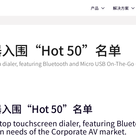
Open 产品
Open 解决方案
产品
解决方案
器入围“Hot 50”名单
n dialer, featuring Bluetooth and Micro USB On-The-Go
器入围“Hot 50”名单
etop touchscreen dialer, featuring Blu
on needs of the Corporate AV market.