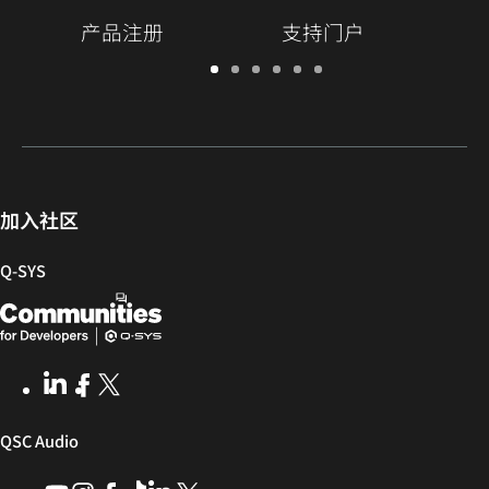
产品注册
支持门户
保
支
软
培
文
Q-
修/
持
件
训
档
SYS
注
门
和
库
开
册
户
固
发
件
者
社
加入社区
区
Q‑SYS
Q-
（在
SYS
新
开
窗
LinkedIn
（在
Facebook
（在
X
(Opens
发
口
新
新
in
窗
窗
new
者
中
（在
QSC Audio
口
口
window)
社
打
中
中
新