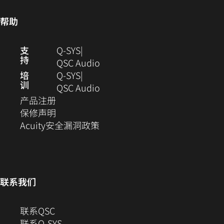
口
打
中
中
开）
打
帮助
打
开)
开）
（在
支
Q-SYS
持
新
（在
QSC Audio
窗
新
培
Q‑SYS
训
口
窗
（在
QSC Audio
（在
中
口
新
产品注册
新
（在
打
中
窗
保修声明
窗
新
开）
（在
打
口
Acuity安全漏洞政策
口
窗
新
开）
中
中
口
窗
打
打
中
口
开）
开）
打
中
联系我们
开）
打
开）
（在
联系QSC
新
联系Q-SYS