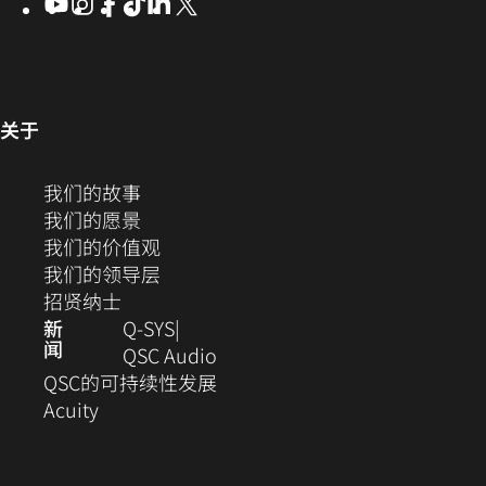
YouTube
（在
Instagram
（在
Facebook
（在
ByteDance
（在
LinkedIn
（在
X
(Opens
区
开）
打
打
新
新
新
新
新
in
窗
开）
开）
窗
窗
窗
窗
窗
new
口
口
口
口
口
口
window)
中
中
中
中
中
中
打
打
打
打
打
（在
关于
开）
开）
开）
开）
开）
新
打
窗
（在
我们的故事
开）
口
新
（在
我们的愿景
中
窗
新
（在
我们的价值观
打
口
窗
新
（在
我们的领导层
开）
（在
中
口
窗
新
招贤纳士
新
打
中
口
窗
新
Q‑SYS
闻
窗
开）
打
中
口
（在
QSC Audio
口
开）
打
中
新
(在
QSC的可持续性发展
（在
中
开）
打
窗
新
Acuity
新
打
开）
口
窗
窗
开）
中
口