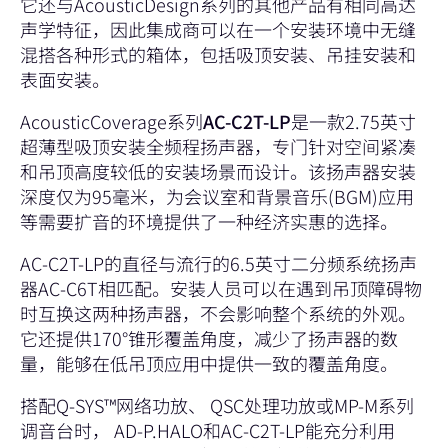
它还与AcousticDesign系列的其他产品有相同高达
声学特征，因此集成商可以在一个安装环境中无缝
混搭各种形式的箱体，包括吸顶安装、吊挂安装和
表面安装。
AcousticCoverage系列
AC-C2T-LP
是一款2.75英寸
超薄型吸顶安装全频程扬声器，专门针对空间紧凑
和吊顶高度较低的安装场景而设计。该扬声器安装
深度仅为95毫米，为会议室和背景音乐(BGM)应用
等需要扩音的环境提供了一种经济实惠的选择。
AC-C2T-LP的直径与流行的6.5英寸二分频系统扬声
器AC-C6T相匹配。安装人员可以在遇到吊顶障碍物
时互换这两种扬声器，不会影响整个系统的外观。
它还提供170°锥形覆盖角度，减少了扬声器的数
量，能够在低吊顶应用中提供一致的覆盖角度。
搭配Q-SYS™网络功放、 QSC处理功放或MP-M系列
调音台时， AD-P.HALO和AC-C2T-LP能充分利用