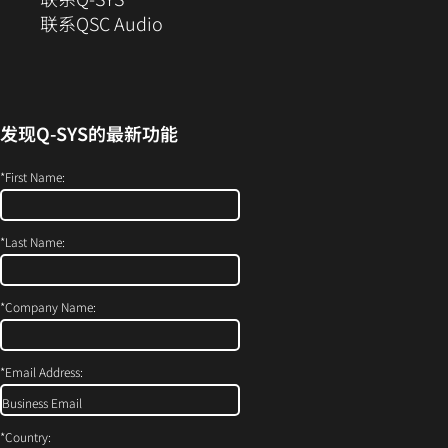
窗
（在
联系QSC Audio
口
新
中
窗
打
口
开）
中
发现
Q-SYS
的最新功能
打
开）
*
First Name:
*
Last Name:
*
Company Name:
*
Email Address:
*
Country: