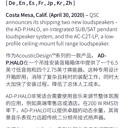
[
De
,
En
,
Es
,
Fr
,
Jp
,
Kr
,
Zh
]
Costa Mesa, Calif. (April 30, 2020) –
QSC
announces its shipping two new loudspeakers –
the
AD-P.HALO
, an integrated SUB/SAT pendant
loudspeaker system, and the
AC-C2T-LP
, a low-
profile ceiling-mount full range loudspeaker.
作为AcousticDesign™系列的一款产品，
AD-
P.HALO
在一个吊挂安装音箱箱体中提供了一个6.5
英寸低音炮和四个2.75英寸换能器。这种专用设计
开箱即用，消除了复杂且耗时的装配工作，同时大
大加快了安装过程，降低了总体人工成本。
AD-P.HALO非常适合需要使用音乐来调节整体氛围
的应用，例如高端零售店或酒店。在200 W RMS功
率下，AD-P.HALO可以提供卓越的动态余量，其背
景音乐表现力远超传统二分频吊挂式扬声器。