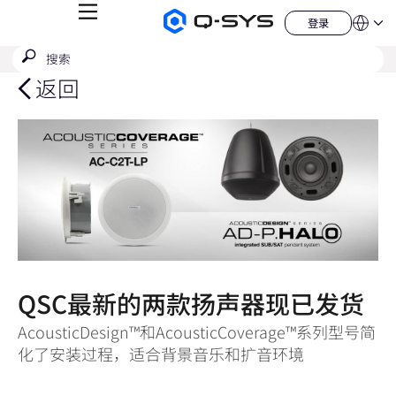
菜
登录
Q-
语
登
单
言
SYS
录
搜
提
音
QSYS.com (English)
索
响
交
India (English)
返回
产
搜
品
Deutsch
索
主
Español
页
Français
日本語
한국어
China (中文)
QSC最新的两款扬声器现已发货
AcousticDesign™和AcousticCoverage™系列型号简
化了安装过程，适合背景音乐和扩音环境