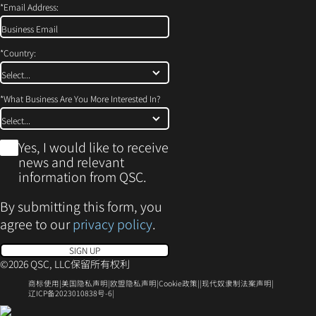
*
Email Address:
*
Country:
*
What Business Are You More Interested In?
*
Yes, I would like to receive
news and relevant
information from QSC.
By submitting this form, you
agree to our
privacy policy
.
SIGN UP
©2026 QSC, LLC保留所有权利
（在
（在
（在
（在
（在
商标使用
美国隐私声明
欧盟隐私声明
Cookie政策
现代奴隶制法案声明
新
新
(Opens
新
新
新
辽ICP备2023010838号-6
窗
窗
in
窗
窗
窗
（在
口
口
new
口
口
口