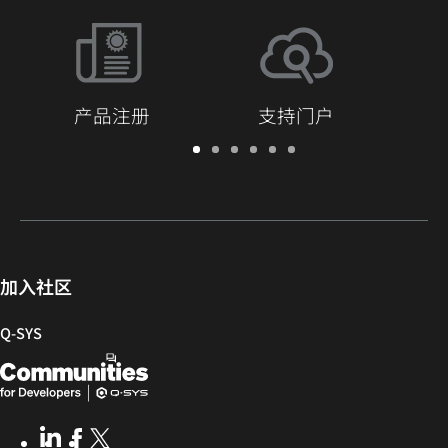
产品注册
支持门户
保
支
软
培
文
Q-
修/
持
件
训
档
SYS
注
门
和
库
开
册
户
固
发
件
者
社
加入社区
区
Q‑SYS
Q-
（在
SYS
新
开
窗
LinkedIn
（在
Facebook
（在
X
(Opens