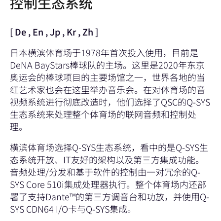
控制生态系统
[
De
,
En
,
Jp
,
Kr
,
Zh
]
日本横滨体育场于1978年首次投入使用，目前是
DeNA BayStars棒球队的主场。这里是2020年东京
奥运会的棒球项目的主要场馆之一，世界各地的当
红艺术家也会在这里举办音乐会。在对体育场的音
视频系统进行彻底改造时，他们选择了QSC的
Q-SYS
生态系统
来处理整个体育场的联网音频和控制处
理。
横滨体育场选择Q-SYS生态系统，看中的是Q-SYS生
态系统开放、IT友好的架构以及第三方集成功能。
音频处理/分发和基于软件的控制由一对冗余的
Q-
SYS Core 510i集成处理器
执行。整个体育场内还部
署了支持Dante™的第三方调音台和功放，并使用
Q-
SYS CDN64 I/O卡
与Q-SYS集成。