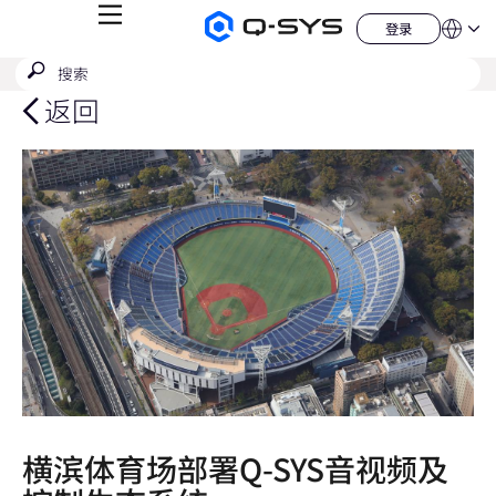
菜
登录
Q-
语
登
单
言
SYS
录
搜
提
音
QSYS.com (English)
索
响
交
India (English)
返回
产
搜
品
Deutsch
索
主
Español
页
Français
日本語
한국어
China (中文)
横滨体育场部署Q-SYS音视频及