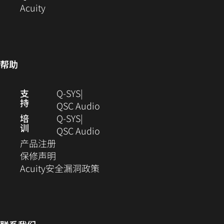
（在
中
开）
打
窗
新
Acuity
新
打
开）
口
窗
窗
开）
中
口
口
打
中
中
开）
打
帮助
打
开)
开）
（在
支
Q-SYS
持
新
（在
QSC Audio
窗
新
培
Q‑SYS
训
口
窗
（在
QSC Audio
（在
中
口
新
产品注册
新
（在
打
中
窗
保修声明
窗
新
开）
（在
打
口
Acuity安全漏洞政策
口
窗
新
开）
中
中
口
窗
打
打
中
口
开）
开）
打
中