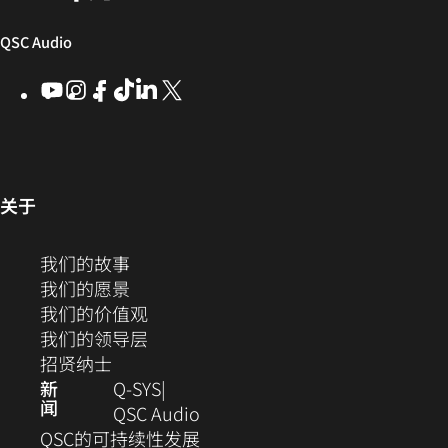
发
口
新
新
in
窗
窗
new
者
中
（在
QSC Audio
口
口
window)
社
打
中
中
新
YouTube
（在
Instagram
（在
Facebook
（在
ByteDance
（在
LinkedIn
（在
X
(Opens
区
开）
打
打
新
新
新
新
新
in
窗
开）
开）
窗
窗
窗
窗
窗
new
口
口
口
口
口
口
window)
中
中
中
中
中
中
打
打
打
打
打
（在
关于
开）
开）
开）
开）
开）
新
打
窗
（在
我们的故事
开）
口
新
（在
我们的愿景
中
窗
新
（在
我们的价值观
打
口
窗
新
（在
我们的领导层
开）
（在
中
口
窗
新
招贤纳士
新
打
中
口
窗
新
Q‑SYS
闻
窗
开）
打
中
口
（在
QSC Audio
口
开）
打
中
新
(在
QSC的可持续性发展