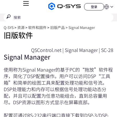
菜
登录
Q-
语
登
单
言
SYS
录
搜
提
音
QSYS.com (English)
索
响
交
India (English)
产
搜
Q‑SYS
资源
软件和固件
旧版产品
Signal Manager
品
Deutsch
索
旧版软件
主
Español
页
Français
日本語
QSControl.net
|
Signal Manager
|
SC-28
한국어
Signal Manager
China (中文)
使用称为Signal Manager的基于PC的“拖放”软件程
序，简化了DSP配置操作。用户可以访问DSP“工具
箱”和简单的绘图工具来配置处理功能和信号流。
DSP处理能力和内存可以根据信号处理功能动态分
配，并且可以配置为任意功能组合，直到总容量用
尽。DSP资源以图形方式显示在屏幕底部。
配置可通过RS-232串行端口直接下载到DSP-3/DSP-