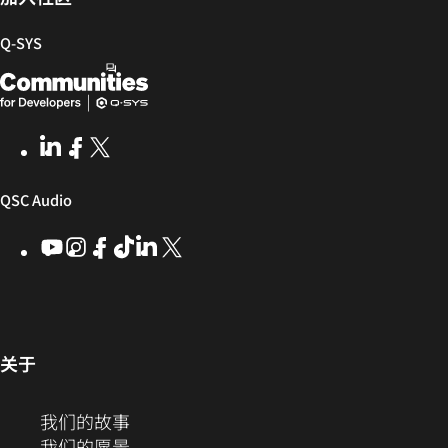
区
Q‑SYS
Q-
（在
SYS
新
开
窗
LinkedIn
（在
Facebook
（在
X
(Opens
发
口
新
新
in
窗
窗
new
者
中
（在
QSC Audio
口
口
window)
社
打
中
中
新
YouTube
（在
Instagram
（在
Facebook
（在
ByteDance
（在
LinkedIn
（在
X
(Opens
区
开）
打
打
新
新
新
新
新
in
窗
开）
开）
窗
窗
窗
窗
窗
new
口
口
口
口
口
口
window)
中
中
中
中
中
中
打
打
打
打
打
（在
关于
开）
开）
开）
开）
开）
新
打
窗
（在
我们的故事
开）
口
新
（在
我们的愿景