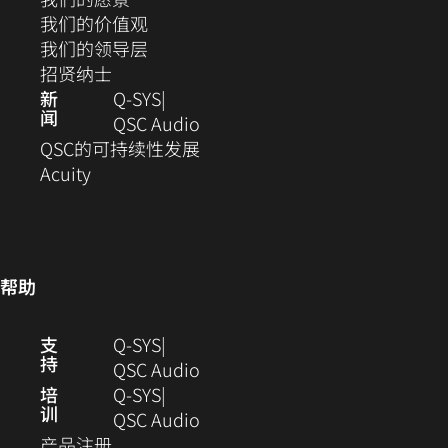
中
窗
新
（在
我们的价值观
打
口
窗
新
（在
我们的领导层
开）
（在
中
口
窗
新
招贤纳士
新
打
中
口
窗
新
Q‑SYS
闻
窗
开）
打
中
口
（在
QSC Audio
口
开）
打
中
新
(在
QSC的可持续性发展
（在
中
开）
打
窗
新
Acuity
新
打
开）
口
窗
窗
开）
中
口
口
打
中
中
开）
打
帮助
打
开)
开）
（在
支
Q-SYS
持
新
（在
QSC Audio
窗
新
培
Q‑SYS
训
口
窗
（在
QSC Audio
（在
中
口
新
产品注册