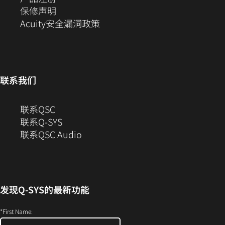
新
（在
打
中
窗
保修声明
窗
新
开）
（在
打
口
Acuity安全漏洞政策
口
窗
新
开）
中
中
口
窗
打
打
中
口
开）
开）
打
中
联系我们
开）
打
开）
（在
联系QSC
新
联系Q-SYS
窗
（在
联系QSC Audio
口
新
中
窗
打
口
开）
中
发现
Q-SYS
的最新功能
打
开）
*
First Name: