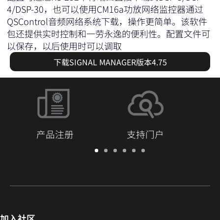
4/DSP-30，也可以使用CM16a功放网络监控器通过
QSControl音频网络系统下载，操作更简单。该软件
包还提供实时控制和一劳永逸的便利性。配置文件可
以保存，以后使用时可以调取
下载SIGNAL MANAGER版本4.75
产品注册
支持门户
保
支
软
培
文
Q-
修/
持
件
训
档
SYS
注
门
和
库
开
册
户
固
发
件
者
社
加入社区