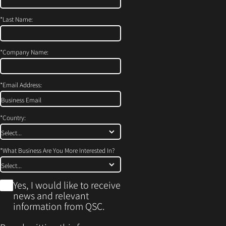
*
Last Name:
*
Company Name:
*
Email Address:
*
Country:
*
What Business Are You More Interested In?
*
Yes, I would like to receive
news and relevant
information from QSC.